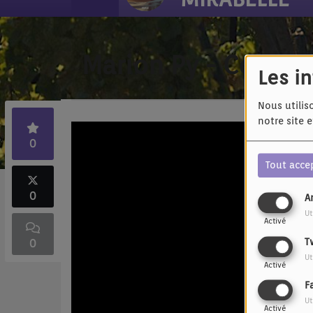
Marion Py - Ce que 
Les i
Nous utilis
notre site 
0
Tout acce
0
A
Ut
Activé
0
T
Ut
Activé
F
Ut
Activé