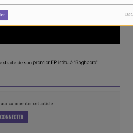
Prop
der
extraite de son
premier EP intitulé “Bagheera”
our commenter cet article
 CONNECTER