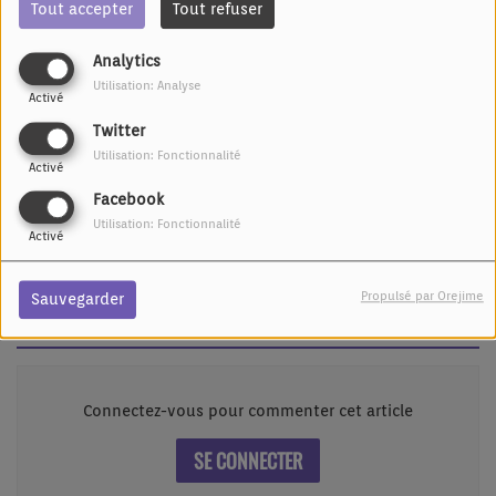
Tout accepter
Tout refuser
Analytics
Utilisation: Analyse
Activé
Twitter
Utilisation: Fonctionnalité
Activé
Facebook
01 AVRIL 2020 -
13572 VUES
Utilisation: Fonctionnalité
Activé
Leur bonheur fait le notre !
Propulsé par Orejime
Sauvegarder
Commentaires(0)
Connectez-vous pour commenter cet article
SE CONNECTER