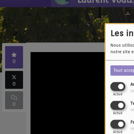
L'Alsacitude
Les i
Nous utilis
notre site 
0
Tout acce
0
A
Ut
Activé
T
0
Ut
Activé
F
Ut
Activé