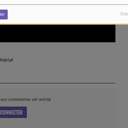
Prop
der
ldelaf.
our commenter cet article
 CONNECTER