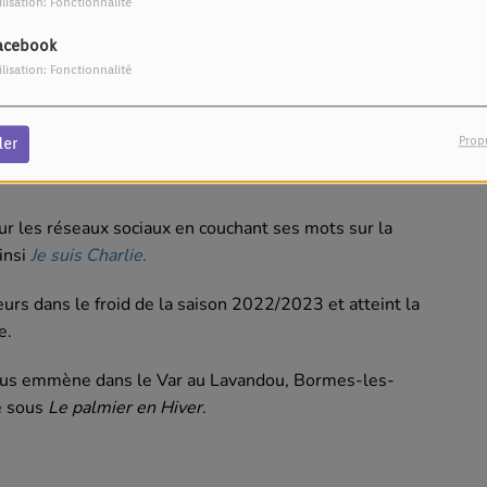
ilisation: Fonctionnalité
acebook
ilisation: Fonctionnalité
Prop
der
sur les réseaux sociaux en couchant ses mots sur la
insi
Je suis Charlie.
urs dans le froid de la saison 2022/2023 et atteint la
e.
 nous emmène dans le Var au Lavandou, Bormes-les-
e sous
Le palmier en Hiver
.