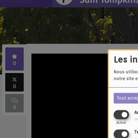
JB Bullet - Le Palmi
Les i
0
Nous utilis
notre site 
0
Tout acce
0
A
Ut
Activé
T