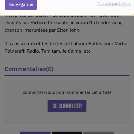
et compositeur français à qui l’on doit de nombreuses
Propulsé par Orejime
Sauvegarder
chansons à succès telles que « Tout doucement »
interprété par Bibie, « Le coup d’soleil » et « pour elle »
chantés par Richard Cocciante, «J’veux d’la tendresse »,
chanson interprétée par Elton John.
Il a aussi co-écrit les textes de l’album Bulles pour Michel
Polnareff; Radio, Tam tam, Je t’aime, etc…
Commentaires(0)
Connectez-vous pour commenter cet article
SE CONNECTER