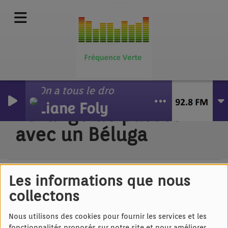
On a tous le droit
Liane Foly
Echange de passes
avec un Béluga
Les informations que nous
collectons
Nous utilisons des cookies pour fournir les services et les
fonctionnalités proposés sur notre site et pour améliorer