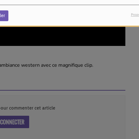
Prop
der
ambiance western avec ce magnifique clip.
our commenter cet article
 CONNECTER