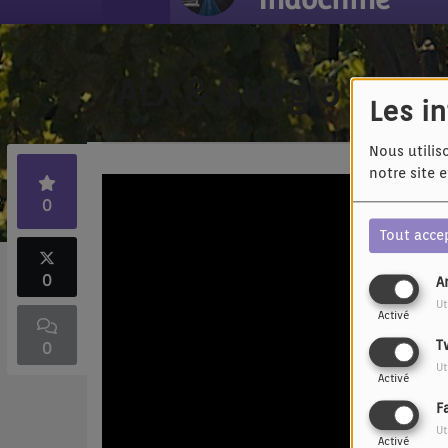
ALX & Giorgio Besc
Les i
Nous utilis
notre site 
0
Tout acce
0
A
Ut
Activé
T
0
Ut
Activé
F
Ut
Activé